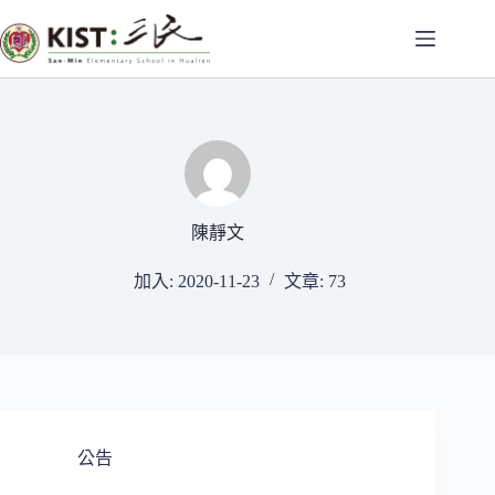
跳
至
主
要
內
容
陳靜文
加入: 2020-11-23
文章: 73
公告