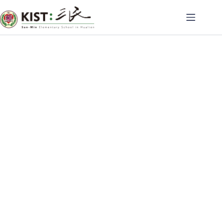
跳
至
主
要
內
容