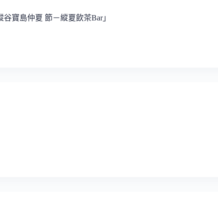
縱谷寶島仲夏 節－縱夏飲茶Bar」