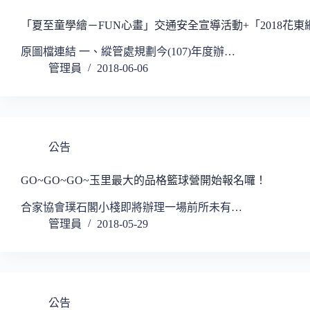
「夏至童學繪－FUN心畫」交通安全宣導活動+「2018花東
原圖檔連結 一、縱管處規劃今(107)年度辦…
管理員
2018-06-06
公告
GO~GO~GO~玉里最大的品格籃球營開始報名囉！
合家協會璞石閣小棧即將辦理一場前所未有…
管理員
2018-05-29
公告