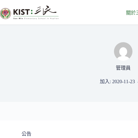
跳
至
關於
主
要
內
容
管理員
加入: 2020-11-23
公告