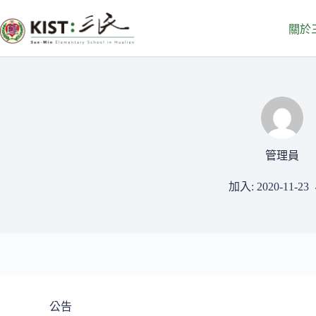
跳
至
關於
主
要
內
容
管理員
加入: 2020-11-23
公告