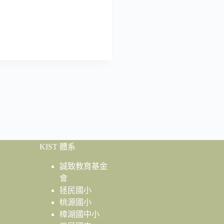
KIST 體系
誠致教育基金
會
拯民國小
桃源國小
樟湖國中小