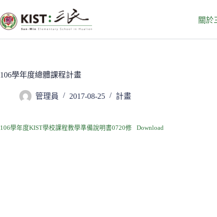
跳
至
關於
主
要
內
容
106學年度總體課程計畫
管理員
2017-08-25
計畫
106學年度KIST學校課程教學準備說明書0720修
Download