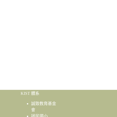
KIST 體系
誠致教育基金
會
拯民國小