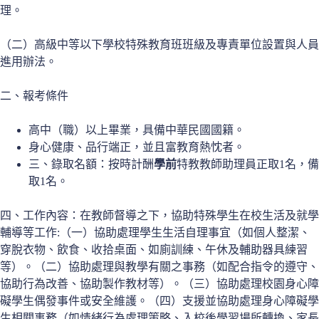
理。
（二）高級中等以下學校特殊教育班班級及專責單位設置與人員
進用辦法。
二、報考條件
高中（職）以上畢業，具備中華民國國籍。
身心健康、品行端正，並且富教育熱忱者。
三、錄取名額：按時計酬
學前
特教教師助理員正取1名，備
取1名。
四、工作內容：在教師督導之下，協助特殊學生在校生活及就學
輔導等工作:（一）協助處理學生生活自理事宜（如個人整潔、
穿脫衣物、飲食、收拾桌面、如廁訓練、午休及輔助器具練習
等）。（二）協助處理與教學有關之事務（如配合指令的遵守、
協助行為改善、協助製作教材等）。（三）協助處理校園身心障
礙學生偶發事件或安全維護。（四）支援並協助處理身心障礙學
生相關事務（如情緒行為處理策略、入校後學習場所轉換、家長