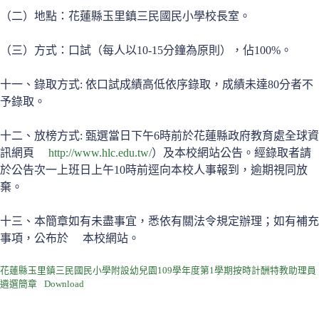
（二）地點：花蓮縣玉里鎮三民國民小學校長室。
（三）方式：口試（每人以10-15分鐘為原則），佔100%。
十一、錄取方式: 依口試成績高低依序錄取，成績未達80分者不
予錄取。
十二、放榜方式: 甄選當日下午6時前於花蓮縣政府教育處全球資
訊網頁
http://www.hlc.edu.tw/
）及本校網站公告。經錄取者請
於公告次一上班日上午10時前逕向本校人事報到，逾期視同放
棄。
十三、本簡章如有未盡事宜，悉依有關法令規定辦理；如有補充
事項，公布於 本校網站。
花蓮縣玉里鎮三民國民小學附設幼兒園109學年度第1學期按時計酬特教助理員
遴選簡章
Download