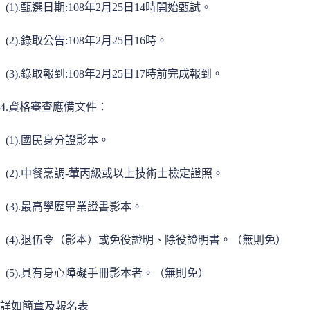
(1).甄選日期:108年2月25日14時開始甄試。
(2).錄取公告:108年2月25日16時。
(3).錄取報到:108年2月25日17時前完成報到。
4.資格審查應備文件：
(1).國民身分證影本。
(2).中餐烹調-葷丙級或以上技術士檢定證照。
(3).最高學歷畢業證書影本。
(4).退伍令（影本）或免役證明、除役證明書。（無則免）
(5).具有身心障礙手冊影本者。（無則免）
詳如簡章及報名表