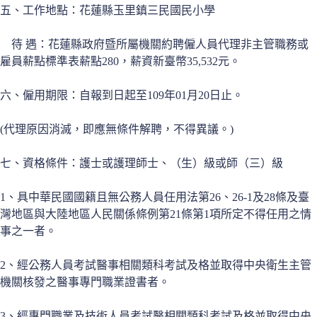
五、工作地點：花蓮縣玉里鎮三民國民小學
待 遇：花蓮縣政府暨所屬機關約聘僱人員代理非主管職務或
雇員薪點標準表薪點280，薪資新臺幣35,532元。
六、僱用期限：自報到日起至109年01月20日止。
(代理原因消滅，即應無條件解聘，不得異議。)
七、資格條件：護士或護理師士、（生）級或師（三）級
1、具中華民國國籍且無公務人員任用法第26、26-1及28條及臺
灣地區與大陸地區人民關係條例第21條第1項所定不得任用之情
事之一者。
2、經公務人員考試醫事相關類科考試及格並取得中央衛生主管
機關核發之醫事專門職業證書者。
3、經專門職業及技術人員考試醫相關類科考試及格並取得中央