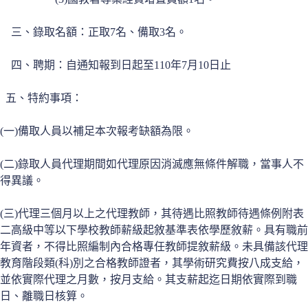
三、錄取名額：正取7名、備取3名。
四、聘期：自通知報到日起至110年7月10日止
五、特約事項：
(一)備取人員以補足本次報考缺額為限。
(二)錄取人員代理期間如代理原因消滅應無條件解職，當事人不
得異議。
(三)代理三個月以上之代理教師，其待遇比照教師待遇條例附表
二高級中等以下學校教師薪級起敘基準表依學歷敘薪。具有職前
年資者，不得比照編制內合格專任教師提敘薪級。未具備該代理
教育階段類(科)別之合格教師證者，其學術研究費按八成支給，
並依實際代理之月數，按月支給。其支薪起迄日期依實際到職
日、離職日核算。