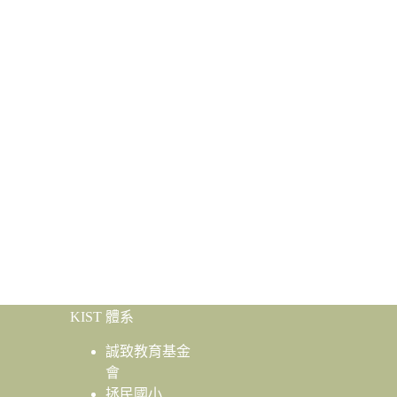
KIST 體系
誠致教育基金
會
拯民國小