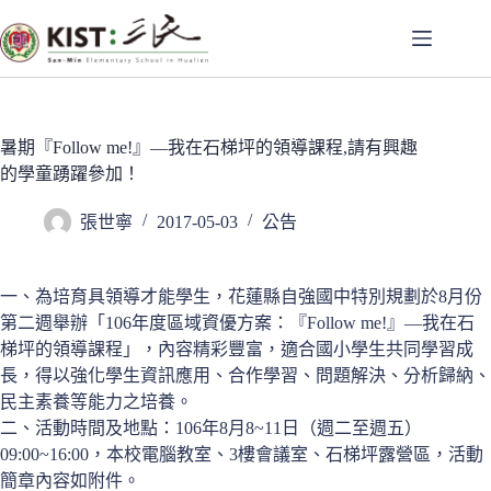
跳
至
主
要
內
容
暑期『Follow me!』—我在石梯坪的領導課程,請有興趣
的學童踴躍參加！
張世寧
2017-05-03
公告
一、為培育具領導才能學生，花蓮縣自強國中特別規劃於8月份
第二週舉辦「106年度區域資優方案：『Follow me!』—我在石
梯坪的領導課程」，內容精彩豐富，適合國小學生共同學習成
長，得以強化學生資訊應用、合作學習、問題解決、分析歸納、
民主素養等能力之培養。
二、活動時間及地點：106年8月8~11日（週二至週五）
09:00~16:00，本校電腦教室、3樓會議室、石梯坪露營區，活動
簡章內容如附件。