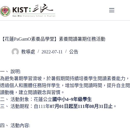
跳
至
主
要
內
容
【花蓮PaGamO素養品學堂】素養閱讀暑期任務活動
教導處
2022-07-11
公告
一、 說明:
為避免暑期學習滑坡，於暑假期間持續培養學生閱讀素養能力，
透過個人和團體任務陪伴學生，增加學生閱讀時間，提升自主閱
讀動機，建立閱讀觀念與習慣。
二、 活動對象：花蓮公立
國中小4~9年級學生
三、 活動期程：自111年
07月01日起至111年08月31日止
。
四、 活動內容: