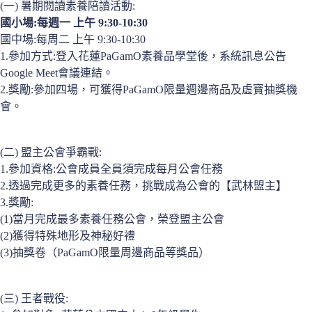
(一) 暑期閱讀素養陪讀活動:
國小場:每週一 上午 9:30-10:30
國中場:每周二 上午 9:30-10:30
1.參加方式:登入花蓮PaGamO素養品學堂後，系統訊息公告
Google Meet會議連結。
2.獎勵:參加四場，可獲得PaGamO限量週邊商品及虛寶抽獎機
會。
(二) 盟主公會爭霸戰:
1.參加資格:公會成員全員須完成每月公會任務
2.透過完成更多的素養任務，挑戰成為公會的【武林盟主】
3.獎勵:
(1)當月完成最多素養任務公會，榮登盟主公會
(2)獲得特殊地形及神秘好禮
(3)抽獎卷（PaGamO限量周邊商品等獎品）
(三) 王者戰役: