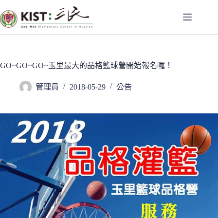
跳
至
主
要
內
容
GO~GO~GO~玉里最大的品格籃球營開始報名囉！
管理員
2018-05-29
公告