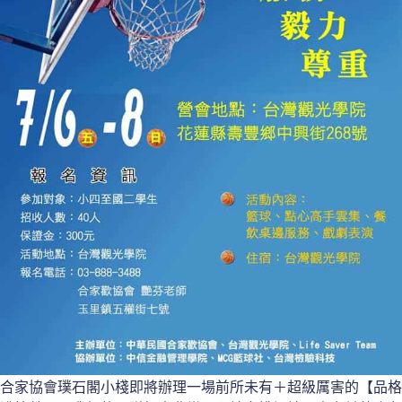
合家協會璞石閣小棧即將辦理一場前所未有＋超級厲害的【品格