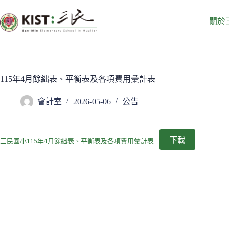
跳
至
關於
主
要
內
容
115年4月餘絀表、平衡表及各項費用彙計表
會計室
2026-05-06
公告
下載
三民國小115年4月餘絀表、平衡表及各項費用彙計表