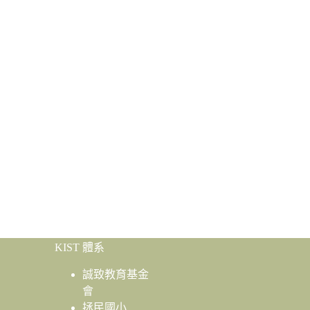
KIST 體系
誠致教育基金
會
拯民國小