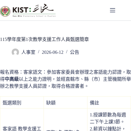
跳
至
主
要
內
容
115學年度第1次教學支援工作人員甄選簡章
人事室
2026-06-12
公告
報名資格：客家語文：參加客家委員會辦理之客語能力認證，取
得
中高級
以上之能力證明，並經直轄市、縣（市）主管機關所舉
辦之教學支援人員認證，取得合格證書者。
甄選類別
缺額
備註
1.授課節數為每週
二下午上課3節。
客家語 教學支援工
2.薪資以鐘點計，