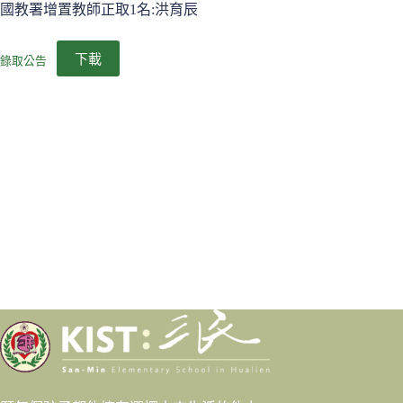
國教署增置教師正取1名:洪育辰
下載
錄取公告