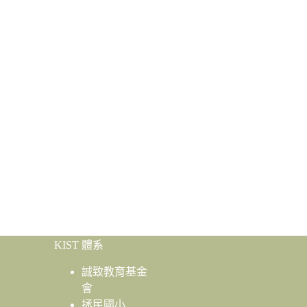
KIST 體系
誠致教育基金
會
拯民國小