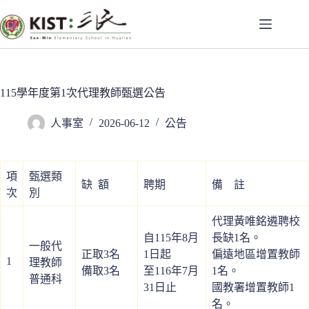
跳
至
主
要
內
容
115學年度第1次代理教師甄選公告
人事室
2026-06-12
公告
項
甄選類
缺 額
聘期
備 註
次
別
代理黃唯銘遴聘校
自115年8月
長缺1名。
一般代
正取3名
1日起
偏遠地區增置教師
1
理教師
備取3名
至116年7月
1名。
普通科
31日止
國教署增置教師1
名。