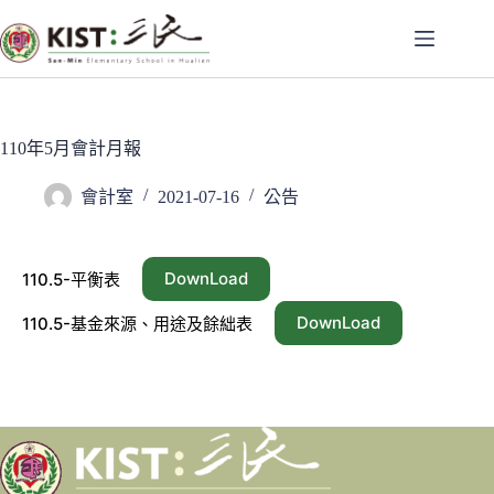
跳
至
主
要
內
容
110年5月會計月報
會計室
2021-07-16
公告
DownLoad
110.5-平衡表
DownLoad
110.5-基金來源、用途及餘絀表