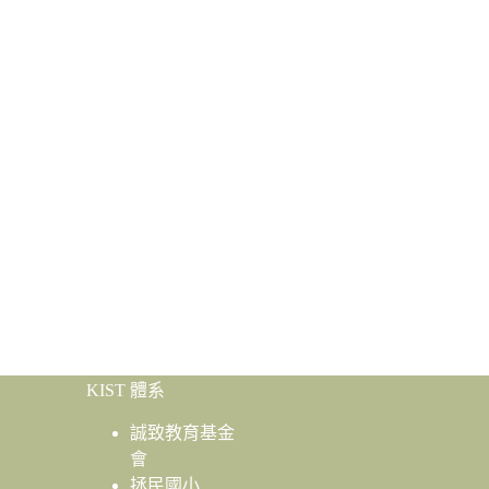
KIST 體系
誠致教育基金
會
拯民國小