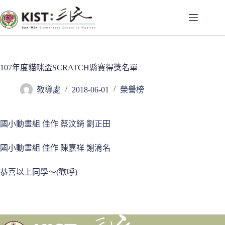
跳
至
主
要
內
容
107年度貓咪盃SCRATCH縣賽得獎名單
教導處
2018-06-01
榮譽榜
國小動畫組 佳作 蔡汶錡 劉正田
國小動畫組 佳作 陳嘉祥 謝淯名
恭喜以上同學～(歡呼)