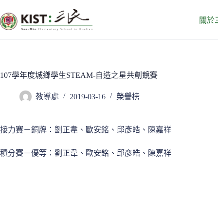
跳
至
關於
主
要
內
容
107學年度城鄉學生STEAM-自造之星共創競賽
教導處
2019-03-16
榮譽榜
接力賽－銅牌：劉正韋、歐安銘、邱彥皓、陳嘉祥
積分賽－優等：劉正韋、歐安銘、邱彥皓、陳嘉祥