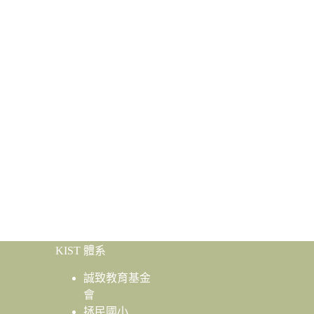
KIST 體系
誠致教育基金
會
拯民國小