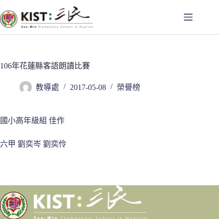
跳
至
主
要
內
容
106年花蓮縣客語朗讀比賽
教導處
2017-05-08
榮譽榜
國小高年級組 佳作
六甲 劉奕岑 劉奕伶