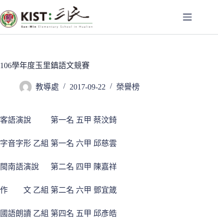
跳
至
主
要
內
容
106學年度玉里鎮語文競賽
教導處
2017-09-22
榮譽榜
客語演說 第一名 五甲 蔡汶錡
字音字形 乙組 第一名 六甲 邱慈雲
閩南語演說 第二名 四甲 陳嘉祥
作 文 乙組 第二名 六甲 鄧宜箴
國語朗讀 乙組 第四名 五甲 邱彥皓