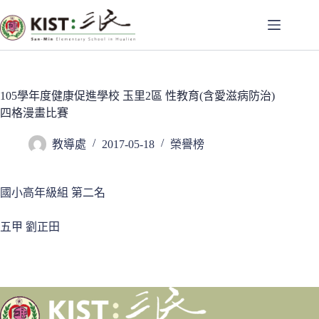
跳
至
主
要
內
容
105學年度健康促進學校 玉里2區 性教育(含愛滋病防治)
四格漫畫比賽
教導處
2017-05-18
榮譽榜
國小高年級組 第二名
五甲 劉正田