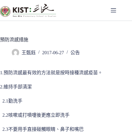
跳
至
主
要
內
容
預防流感措施
王甄鈺
2017-06-27
公告
1.預防流感最有效的方法就是按時接種流感疫苗。
2.維持手部清潔
2.1勤洗手
2.2咳嗽或打噴嚏後更應立即洗手
2.3不要用手直接碰觸眼睛、鼻子和嘴巴