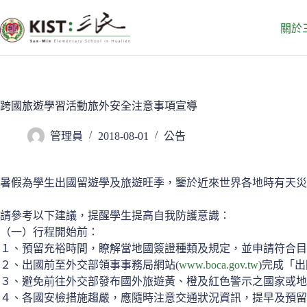
跳
至
關於
主
要
內
容
跨國旅遊學習活動旅外安全注意事項宣導
管理員
2018-08-01
公告
暑假為學生出國留遊學及旅遊旺季，鑒於近來世界各地時有天災
請參考以下建議，提醒學生提高自我防護意識：
（一）行程開始前：
１、預留充裕時間，瞭解當地國簽證種類及規定，並申請符合目
２、出國前至外交部領事事務局網站(
www.boca.gov.tw
)完成「
３、避免前往外交部發布國外旅遊黃、橙及紅色警示之國家或地
４、各國安檢措施趨嚴，應隨時注意交通狀況資訊，提早及預留