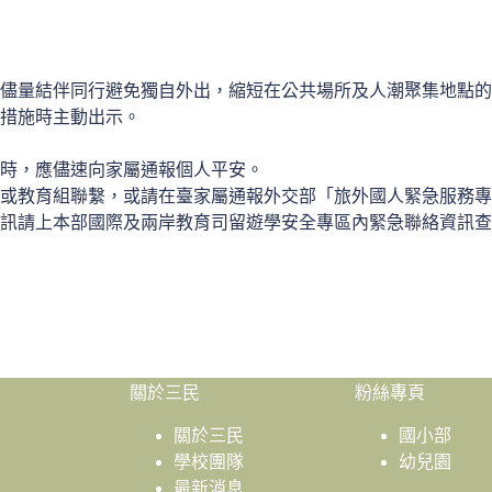
儘量結伴同行避免獨自外出，縮短在公共場所及人潮聚集地點的
措施時主動出示。
時，應儘速向家屬通報個人平安。
育組聯繫，或請在臺家屬通報外交部「旅外國人緊急服務專線」08
訊請上本部國際及兩岸教育司留遊學安全專區內緊急聯絡資訊查
關於三民
粉絲專頁
關於三民
國小部
學校團隊
幼兒園
最新消息