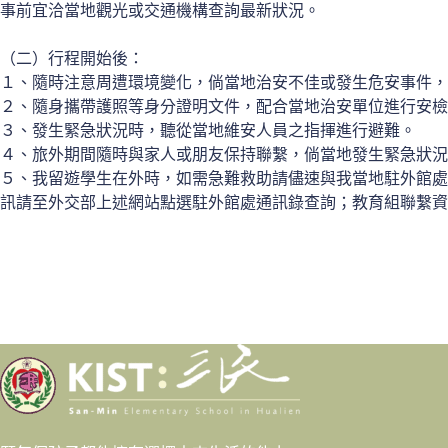
事前宜洽當地觀光或交通機構查詢最新狀況。
（二）行程開始後：
１、隨時注意周遭環境變化，倘當地治安不佳或發生危安事件，
２、隨身攜帶護照等身分證明文件，配合當地治安單位進行安檢
３、發生緊急狀況時，聽從當地維安人員之指揮進行避難。
４、旅外期間隨時與家人或朋友保持聯繫，倘當地發生緊急狀況
５、我留遊學生在外時，如需急難救助請儘速與我當地駐外館處或教
訊請至外交部上述網站點選駐外館處通訊錄查詢；教育組聯繫資