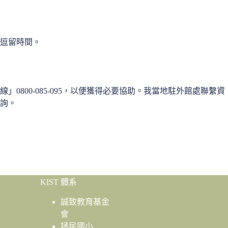
逗留時間。
00-085-095，以便獲得必要協助。我當地駐外館處聯繫資
詢。
KIST 體系
誠致教育基金
會
拯民國小