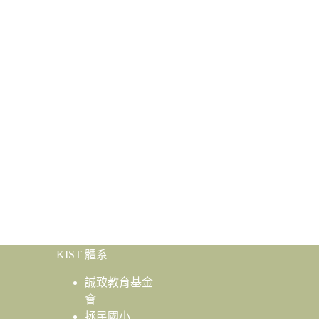
KIST 體系
誠致教育基金
會
拯民國小