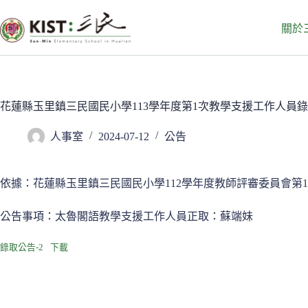
跳
至
關於
主
要
內
容
花蓮縣玉里鎮三民國民小學113學年度第1次教學支援工作人員
人事室
2024-07-12
公告
依據：花蓮縣玉里鎮三民國民小學112學年度教師評審委員會第1
公告事項：太魯閣語教學支援工作人員正取：蘇端妹
錄取公告-2
下載