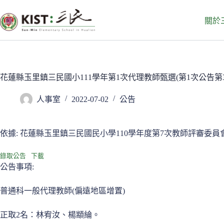
跳
至
關於
主
要
內
容
花蓮縣玉里鎮三民國小111學年第1次代理教師甄選(第1次公告第
人事室
2022-07-02
公告
依據: 花蓮縣玉里鎮三民國民小學110學年度第7次教師評審委
錄取公告
下載
公告事項:
普通科一般代理教師(偏遠地區增置)
正取2名：林宥汝、楊顓綸。