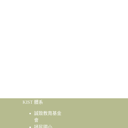
KIST 體系
誠致教育基金
會
拯民國小