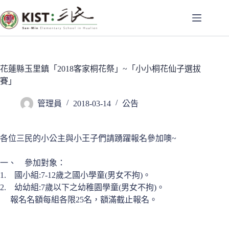
跳
至
主
要
內
容
花蓮縣玉里鎮「2018客家桐花祭」~「小小桐花仙子選拔
賽」
管理員
2018-03-14
公告
各位三民的小公主與小王子們請踴躍報名參加噢~
一、 參加對象：
1. 國小組:7-12歲之國小學童(男女不拘)。
2. 幼幼組:7歲以下之幼稚園學童(男女不拘)。
報名名額每組各限25名，額滿截止報名。