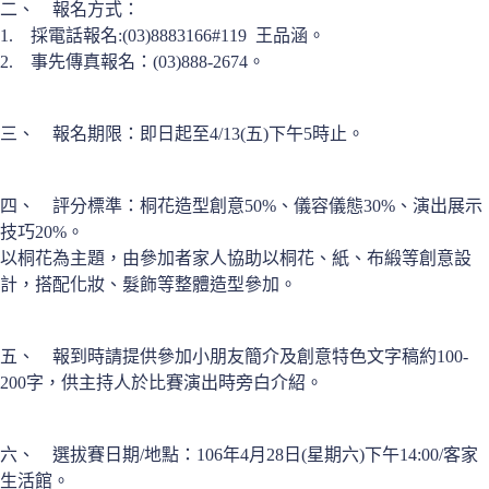
二、 報名方式：
1. 採電話報名:(03)8883166#119 王品涵。
2. 事先傳真報名：(03)888-2674。
三、 報名期限：即日起至4/13(五)下午5時止。
四、 評分標準：桐花造型創意50%、儀容儀態30%、演出展示
技巧20%。
以桐花為主題，由參加者家人協助以桐花、紙、布緞等創意設
計，搭配化妝、髮飾等整體造型參加。
五、 報到時請提供參加小朋友簡介及創意特色文字稿約100-
200字，供主持人於比賽演出時旁白介紹。
六、 選拔賽日期/地點：106年4月28日(星期六)下午14:00/客家
生活館。