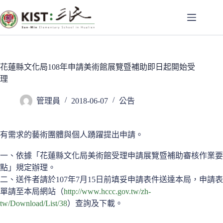
跳
至
主
要
內
容
花蓮縣文化局108年申請美術館展覽暨補助即日起開始受
理
管理員
2018-06-07
公告
有需求的藝術團體與個人踴躍提出申請。
一、依據「花蓮縣文化局美術館受理申請展覽暨補助審核作業要
點」規定辦理。
二、送件者請於107年7月15日前填妥申請表件送達本局，申請表
單請至本局網站（
http://www.hccc.gov.tw/zh-
tw/Download/List/38
）查詢及下載。