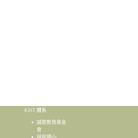
KIST 體系
誠致教育基金
會
拯民國小