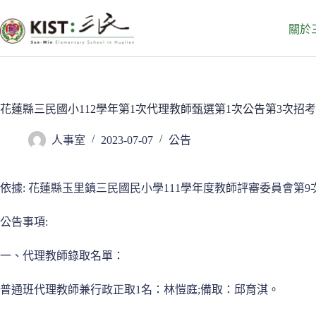
跳
至
關於
主
要
內
容
花蓮縣三民國小112學年第1次代理教師甄選第1次公告第3次招
人事室
2023-07-07
公告
依據: 花蓮縣玉里鎮三民國民小學111學年度教師評審委員會第
公告事項:
一、代理教師錄取名單：
普通班代理教師兼行政正取1名：林愷庭;備取：邱育淇。