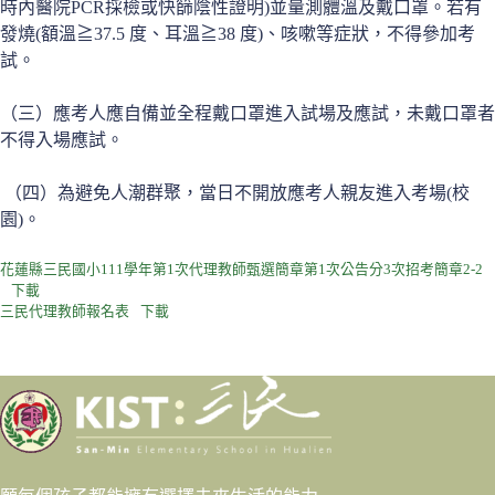
時內醫院PCR採檢或快篩陰性證明)並量測體溫及戴口罩。若有
發燒(額溫≧37.5 度、耳溫≧38 度)、咳嗽等症狀，不得參加考
試。
（三）應考人應自備並全程戴口罩進入試場及應試，未戴口罩者
不得入場應試。
（四）為避免人潮群聚，當日不開放應考人親友進入考場(校
園)。
花蓮縣三民國小111學年第1次代理教師甄選簡章第1次公告分3次招考簡章2-2
下載
三民代理教師報名表
下載