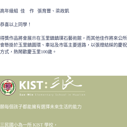
高年級組 佳 作 張育豐、梁政凱
恭喜以上同學！
得獎作品將會展示在玉里鎮鎮璞石藝術館，而其他佳作將來公所
會懸掛於玉里鎮圓環、車站及市區主要道路，以張燈結綵的慶祝
方式，熱鬧歡慶玉里100歲。
願每個孩子都能擁有選擇未來生活的能力
三民國小為一所 KIST 學校，