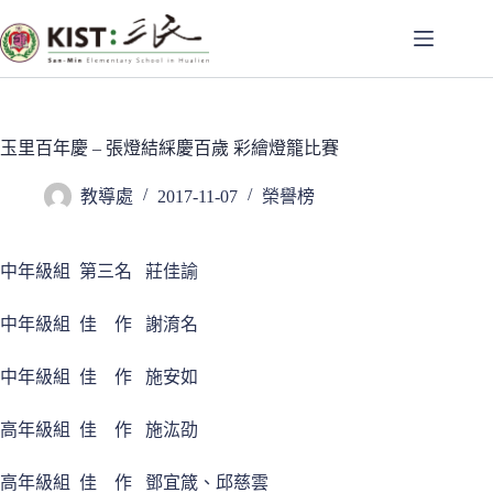
跳
至
主
要
內
容
玉里百年慶 – 張燈結綵慶百歲 彩繪燈籠比賽
教導處
2017-11-07
榮譽榜
中年級組 第三名 莊佳諭
中年級組 佳 作 謝淯名
中年級組 佳 作 施安如
高年級組 佳 作 施汯劭
高年級組 佳 作 鄧宜箴、邱慈雲