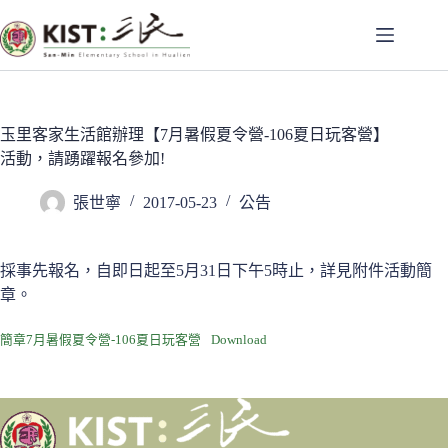
跳
至
主
要
內
容
玉里客家生活館辦理【7月暑假夏令營-106夏日玩客營】
活動，請踴躍報名參加!
張世寧
2017-05-23
公告
採事先報名，自即日起至5月31日下午5時止，詳見附件活動簡
章。
簡章7月暑假夏令營-106夏日玩客營
Download