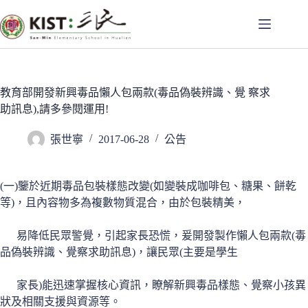
跳
至
主
要
內
容
教育部開發新興毒品懶人包兩款(毒品偽裝辨識、覺 察求
助訊息),請多參閱運用!
張世寧
2017-06-28
公告
(一)鑒於近期毒品包裝樣態改變(如變裝成咖啡包、糖果、餅乾
等)，且內容物多為複數物質混合，由於包裝精美，
易降低民眾警覺，引起家長恐慌，爰開發製作懶人包兩款(毒
品偽裝辨識、覺察求助訊息)，讓民眾(主要是學生
家長)能迅速掌握核心資訊，瞭解新興毒品樣態、覺察小孩異
狀及相關支援與資源等。