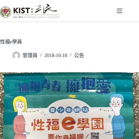
跳
至
主
要
內
容
性福e學員
管理員
2018-10-18
公告