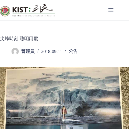
跳
至
主
要
內
容
尖峰時刻 聰明用電
管理員
2018-09-11
公告