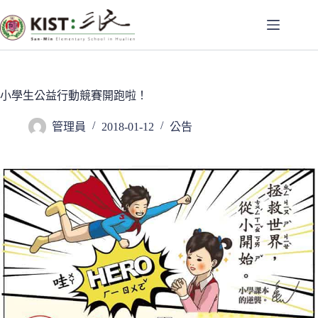
跳
至
主
要
內
容
小學生公益行動競賽開跑啦！
管理員
2018-01-12
公告