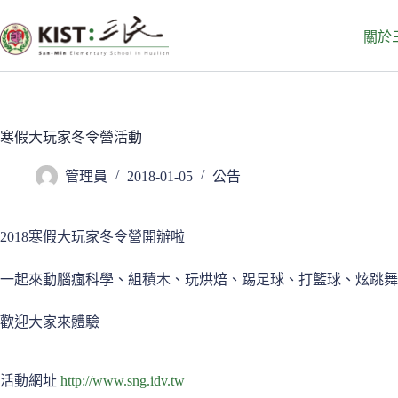
跳
至
關於
主
要
內
容
寒假大玩家冬令營活動
管理員
2018-01-05
公告
2018寒假大玩家冬令營開辦啦
一起來動腦瘋科學、組積木、玩烘焙、踢足球、打籃球、炫跳舞
歡迎大家來體驗
活動網址
http://www.sng.idv.tw