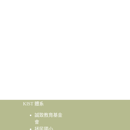
KIST 體系
誠致教育基金
會
拯民國小