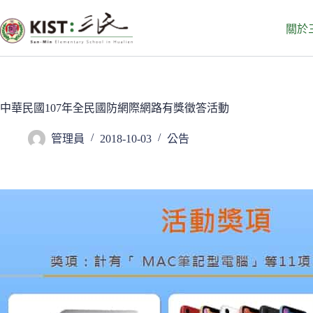
跳
至
關於
主
要
內
容
中華民國107年全民國防網際網路有獎徵答活動
管理員
2018-10-03
公告