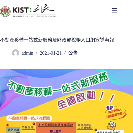
跳
至
主
要
內
容
不動產移轉一站式新服務及財政部稅務入口網宣導海報
admin
2021-01-21
公告