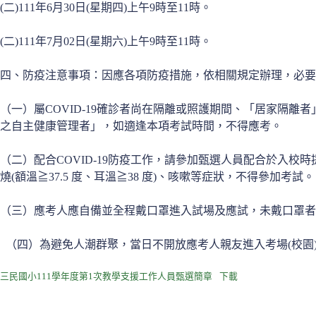
(二)111年6月30日(星期四)上午9時至11時。
(二)111年7月02日(星期六)上午9時至11時。
四、防疫注意事項：因應各項防疫措施，依相關規定辦理，必要
（一）屬COVID-19確診者尚在隔離或照護期間、「居家隔
之自主健康管理者」，如適逢本項考試時間，不得應考。
（二）配合COVID-19防疫工作，請參加甄選人員配合於入校時
燒(額溫≧37.5 度、耳溫≧38 度)、咳嗽等症狀，不得參加考試。
（三）應考人應自備並全程戴口罩進入試場及應試，未戴口罩者
（四）為避免人潮群聚，當日不開放應考人親友進入考場(校園
三民國小111學年度第1次教學支援工作人員甄選簡章
下載