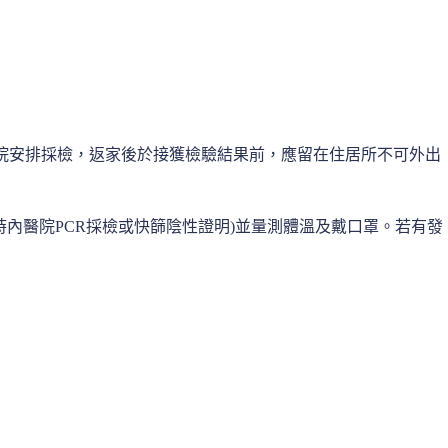
醫院安排採檢，返家後於接獲檢驗結果前，應留在住居所不可外出
4小時內醫院PCR採檢或快篩陰性證明)並量測體溫及戴口罩。若有發