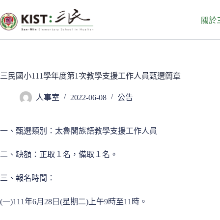
跳
至
關於
主
要
內
容
三民國小111學年度第1次教學支援工作人員甄選簡章
人事室
2022-06-08
公告
一、甄選類別：太魯閣族語教學支援工作人員
二、缺額：正取１名，備取１名。
三、報名時間：
(一)111年6月28日(星期二)上午9時至11時。