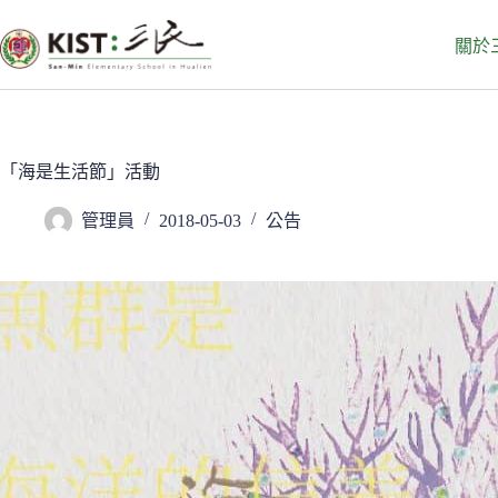
跳
至
關於
主
要
內
容
「海是生活節」活動
管理員
2018-05-03
公告