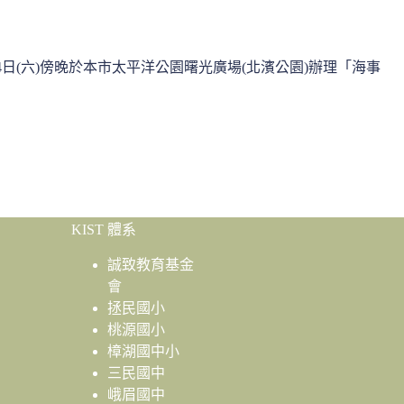
日(六)傍晚於本市太平洋公園曙光廣場(北濱公園)辦理「海事
KIST 體系
誠致教育基金
會
拯民國小
桃源國小
樟湖國中小
三民國中
峨眉國中